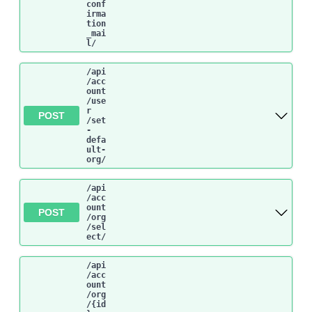
conf
irma
tion
_mai
l
/
/api
/acc
ount
/use
r
POST
/set
-
defa
ult-
org
/
/api
/acc
ount
POST
/org
/sel
ect
/
/api
/acc
ount
/org
/{id